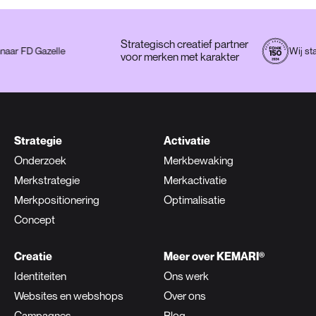
Strategisch creatief partner
winnaar FD Gazelle
Wi
voor merken met karakter
Strategie
Activatie
Onderzoek
Merkbewaking
Merkstrategie
Merkactivatie
Merkpositionering
Optimalisatie
Concept
Creatie
Meer over KEMARI®
Identiteiten
Ons werk
Websites en webshops
Over ons
Campagnes
Blog