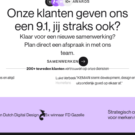
AWARDS
10+
Onze klanten geven ons
een 9.1, jij straks ook?
Klaar voor een nieuwe samenwerking?
Plan direct een afspraak in met ons
team.
SAMENWERKEN
vertrouwen op onze diensten
200+ tevreden klanten
 altijd
"KEMARI stemt development, design en U
Luke Verbeek
Homefans
uitzonderlijk goed op elkaar af."
Strategisch
van Dutch Digital Design
5x winnaar FD Gazelle
voor merke