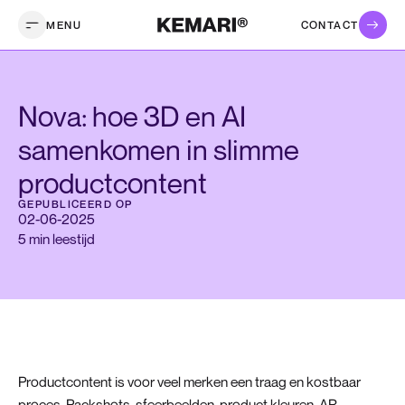
MENU
CONTACT
Nova: hoe 3D en AI
samenkomen in slimme
productcontent
GEPUBLICEERD OP
02
-
06
-
2025
5 min leestijd
Productcontent is voor veel merken een traag en kostbaar
proces. Packshots, sfeerbeelden, product kleuren, AR-