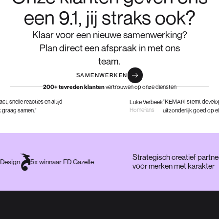
een 9.1, jij straks ook?
Klaar voor een nieuwe samenwerking?
Plan direct een afspraak in met ons
team.
SAMENWERKEN
vertrouwen op onze diensten
200+ tevreden klanten
nelle reacties en altijd
"KEMARI stemt developmen
Luke Verbeek
Homefans
raag samen."
uitzonderlijk goed op elkaar
Strategisch creatief par
tal Design
5x winnaar FD Gazelle
voor merken met karakt