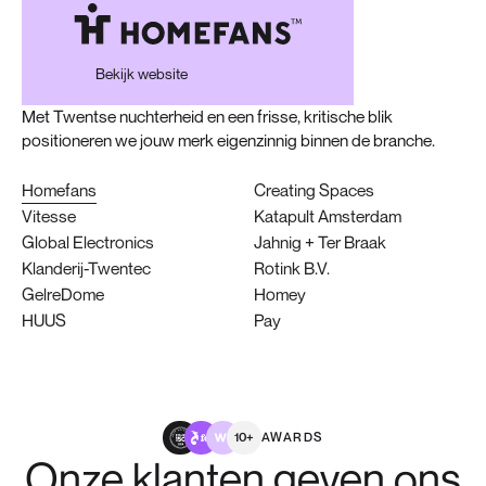
Bekijk website
Homefans
Creating Spaces
Vitesse
Katapult Amsterdam
Global Electronics
Jahnig + Ter Braak
Klanderij-Twentec
Rotink B.V.
GelreDome
Homey
HUUS
Pay
AWARDS
10+
Onze klanten geven ons